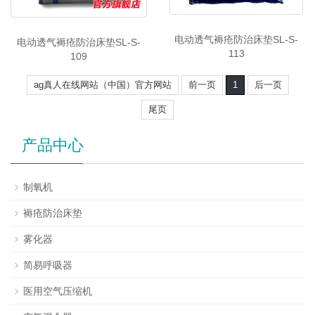
电动透气褥疮防治床垫SL-S-
电动透气褥疮防治床垫SL-S-
113
109
ag真人在线网站（中国）官方网站
前一页
1
后一页
尾页
产品中心
制氧机
褥疮防治床垫
雾化器
简易呼吸器
医用空气压缩机