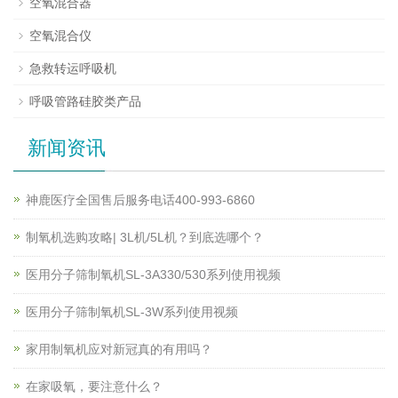
空氧混合器
空氧混合仪
急救转运呼吸机
呼吸管路硅胶类产品
新闻资讯
神鹿医疗全国售后服务电话400-993-6860
制氧机选购攻略| 3L机/5L机？到底选哪个？
医用分子筛制氧机SL-3A330/530系列使用视频
医用分子筛制氧机SL-3W系列使用视频
家用制氧机应对新冠真的有用吗？
在家吸氧，要注意什么？