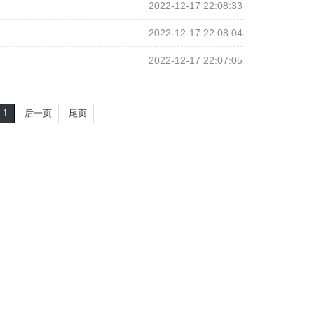
2022-12-17 22:08:33
2022-12-17 22:08:04
2022-12-17 22:07:05
1
后一页
尾页