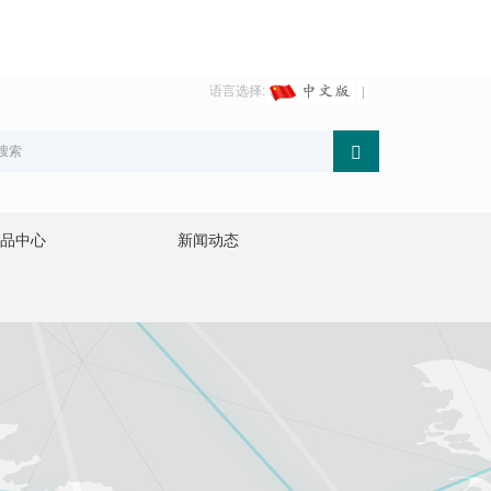
语言选择:
品中心
新闻动态