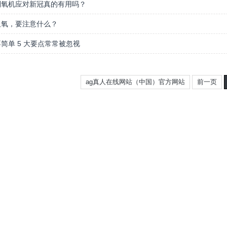
制氧机应对新冠真的有用吗？
吸氧，要注意什么？
简单 5 大要点常常被忽视
ag真人在线网站（中国）官方网站
前一页