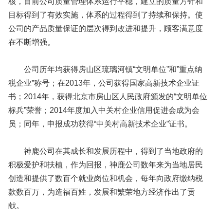
核，目前公司质量管理体系运行平稳，建立的质量方针和
目标得到了有效实施，体系的过程得到了持续和保持。使
公司的产品质量保证的层次得到改进和提升，顾客满意度
在不断增强。
公司历年均获得房山区琉璃河镇“文明单位”和”重点纳
税企业”称号；在2013年，公司获得国家高新技术企业证
书；2014年，获得北京市房山区人民政府颁发的“文明单位
标兵”荣誉；2014年度加入中关村企业信用促进会成为会
员；同年，申报成功获得“中关村高新技术企业”证书。
神鹿公司在其成长和发展历程中，得到了当地政府的
积极爱护和扶植，作为回报，神鹿公司数年来为当地居民
创造和提供了数百个就业岗位和机会，每年向政府缴纳税
款数百万，为造福百姓，发展和繁荣地方经济作出了贡
献。